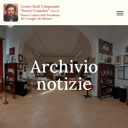
Centro
Studi
Dino
Campana
Archivio
News
notizie
Museo
Curiosità
Contatti