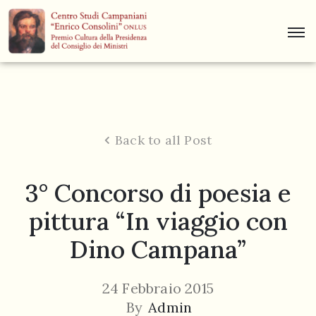
Centro
Studi
Dino
Campana
Back to all Post
News
3° Concorso di poesia e
Museo
pittura “In viaggio con
Curiosità
Dino Campana”
Contatti
24 Febbraio 2015
By
Admin