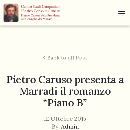
Centro
Studi
Dino
Campana
Back to all Post
News
Pietro Caruso presenta a
Museo
Marradi il romanzo
Curiosità
“Piano B”
Contatti
12 Ottobre 2015
By
Admin