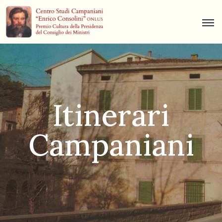
Centro
Studi
Dino
Campana
Itinerari
News
Campaniani
Museo
Curiosità
Contatti