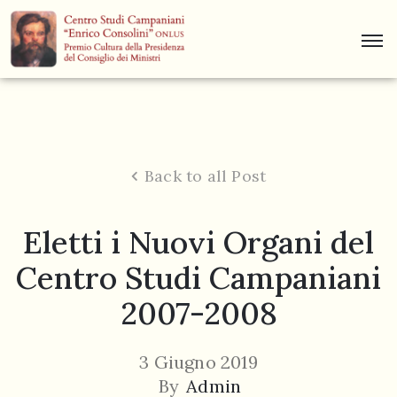
Centro
Studi
Dino
Campana
Back to all Post
News
Eletti i Nuovi Organi del
Museo
Centro Studi Campaniani
Curiosità
2007-2008
Contatti
3 Giugno 2019
By
Admin