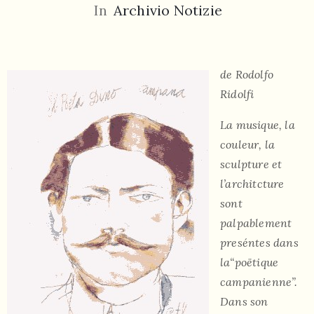
In
Archivio Notizie
de Rodolfo
Ridolfi
055
La musique, la
804
couleur, la
5943
sculpture et
centrocampana@tiscali.it
l’architcture
sont
palpablement
preséntes dans
/
la“poëtique
campanienne”.
Dans son