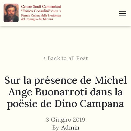
Centro
Studi
Dino
Campana
Back to all Post
News
Sur la présence de Michel
Museo
Ange Buonarroti dans la
Curiosità
poësie de Dino Campana
Contatti
3 Giugno 2019
By
Admin