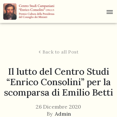
Centro
Studi
Dino
Campana
Back to all Post
News
Il lutto del Centro Studi
Museo
“Enrico Consolini” per la
Curiosità
scomparsa di Emilio Betti
Contatti
26 Dicembre 2020
By
Admin