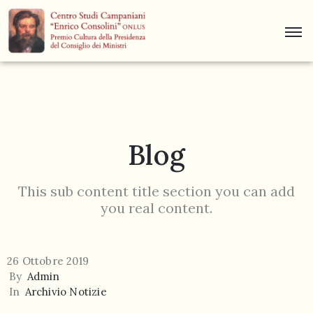
Centro
Studi
Dino
Campana
Blog
News
Museo
This sub content title section you can add
you real content.
Curiosità
Contatti
26 Ottobre 2019
By
Admin
In
Archivio Notizie