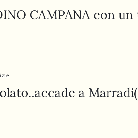
 DINO CAMPANA con un t
izie
lato..accade a Marradi(