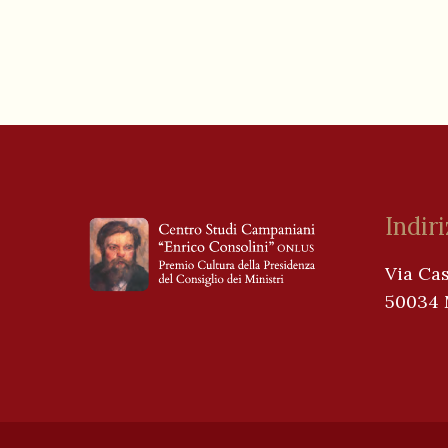
Indir
Via Cas
50034 M