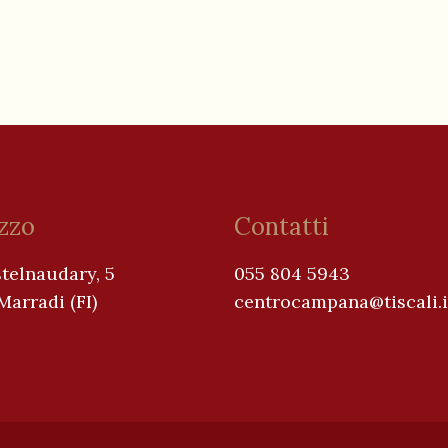
izzo
Contatti
telnaudary, 5
055 804 5943
arradi (FI)
centrocampana@tiscali.i