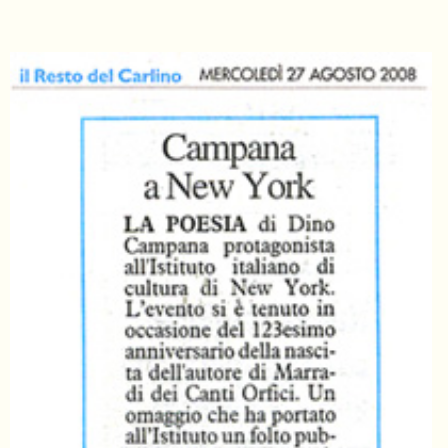
055
804
5943
centrocampana@tiscali.it
/