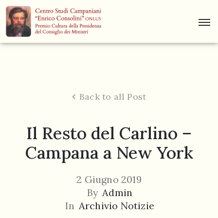
Centro
Studi
Dino
Campana
Back to all Post
News
Il Resto del Carlino –
Museo
Campana a New York
Curiosità
Contatti
2 Giugno 2019
By
Admin
In
Archivio Notizie