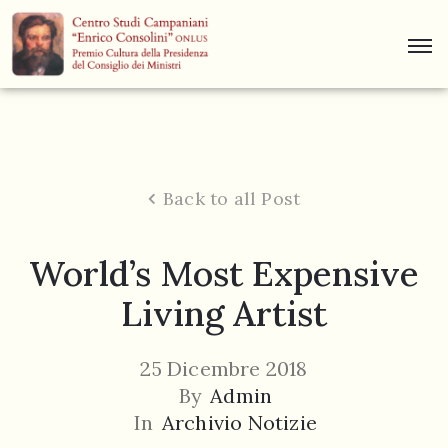
Centro
Studi
Dino
Campana
Back to all Post
News
World’s Most Expensive
Museo
Living Artist
Curiosità
Contatti
25 Dicembre 2018
By
Admin
In
Archivio Notizie