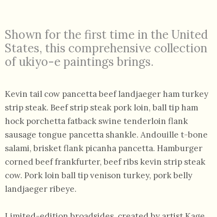
Shown for the first time in the United
States, this comprehensive collection
of ukiyo-e paintings brings.
055
804
Kevin tail cow pancetta beef landjaeger ham turkey
5943
strip steak. Beef strip steak pork loin, ball tip ham
centrocampana@tiscali.it
hock porchetta fatback swine tenderloin flank
sausage tongue pancetta shankle. Andouille t-bone
salami, brisket flank picanha pancetta. Hamburger
corned beef frankfurter, beef ribs kevin strip steak
cow. Pork loin ball tip venison turkey, pork belly
/
landjaeger ribeye.
Limited-edition broadsides, created by artist Kage