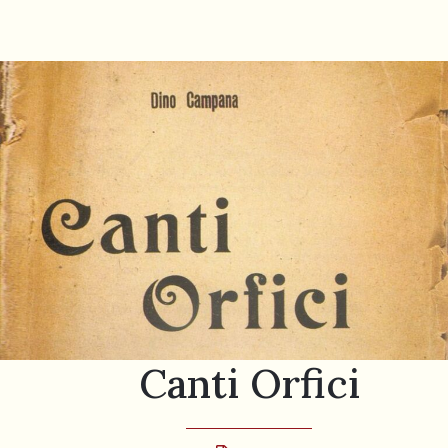
055
804
5943
centrocampana@tiscali.it
/
Canti Orfici