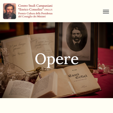
Centro
Studi
Dino
Campana
Opere
News
Museo
Curiosità
Contatti