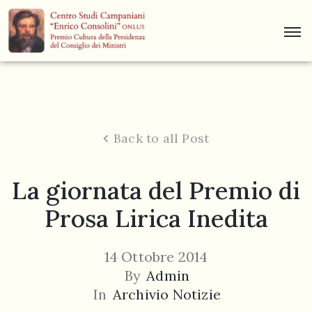
Centro
Studi
Dino
Campana
Back to all Post
News
La giornata del Premio di
Museo
Prosa Lirica Inedita
Curiosità
Contatti
14 Ottobre 2014
By
Admin
In
Archivio Notizie