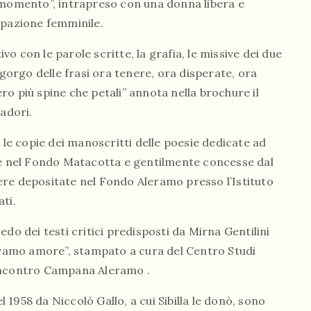
 momento”, intrapreso con una donna libera e
ipazione femminile.
 con le parole scritte, la grafia, le missive dei due
 gorgo delle frasi ora tenere, ora disperate, ora
o più spine che petali” annota nella brochure il
vadori.
 le copie dei manoscritti delle poesie dedicate ad
ese nel Fondo Matacotta e gentilmente concesse dal
ttere depositate nel Fondo Aleramo presso l’Istituto
ti.
do dei testi critici predisposti da Mirna Gentilini
mavamo amore”, stampato a cura del Centro Studi
’incontro Campana Aleramo .
l 1958 da Niccolò Gallo, a cui Sibilla le donò, sono