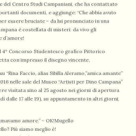
nte del Centro Studi Campaniani, che ha contattato
importanti documenti, e aggiunge: “Che abbia avuto
per essere bruciate – da lui pronunciato in una
ampana è costellata di misteri: da vivo gli
e d’amore!
l 4° Concorso Studentesco grafico Pittorico
etta con impresso il disegno vincente.
u “Rina Faccio, alias Sibilla Aleramo,”amica amante”
2016 nelle sale del Museo “Artisti per Dino Campana”
re visitata sino al 25 agosto nei giorni di apertura
 dalle 17 alle 19), su appuntamento in altri giorni,
hiamavamo amore.” ~ OK!Mugello
llo? Più siamo meglio è!