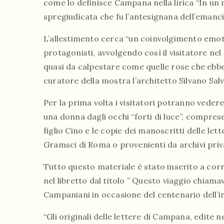
come lo definisce Campana nella lirica “In un
spregiudicata che fu l’antesignana dell’emanc
L’allestimento cerca “un coinvolgimento emotivo
protagonisti, avvolgendo così il visitatore nel
quasi da calpestare come quelle rose che ebber
curatore della mostra l’architetto Silvano Sal
Per la prima volta i visitatori potranno vedere
una donna dagli occhi “forti di luce”, compr
figlio Cino e le copie dei manoscritti delle le
Gramsci di Roma o provenienti da archivi priva
Tutto questo materiale è stato inserito a corre
nel libretto dal titolo ” Questo viaggio chia
Campaniani in occasione del centenario dell
“Gli originali delle lettere di Campana, edite ne