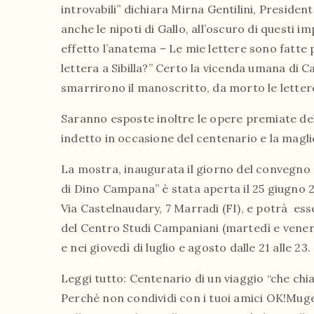
introvabili” dichiara Mirna Gentilini, Preside
anche le nipoti di Gallo, all’oscuro di questi 
effetto l’anatema – Le mie lettere sono fatte 
lettera a Sibilla?” Certo la vicenda umana di C
smarrirono il manoscritto, da morto le letter
Saranno esposte inoltre le opere premiate de
indetto in occasione del centenario e la magli
La mostra, inaugurata il giorno del convegno s
di Dino Campana” è stata aperta il 25 giugno 
Via Castelnaudary, 7 Marradi (FI), e potrà esse
del Centro Studi Campaniani (martedì e venerdì
e nei giovedì di luglio e agosto dalle 21 alle 23.
Leggi tutto: Centenario di un viaggio “che c
Perchè non condividi con i tuoi amici OK!Muge