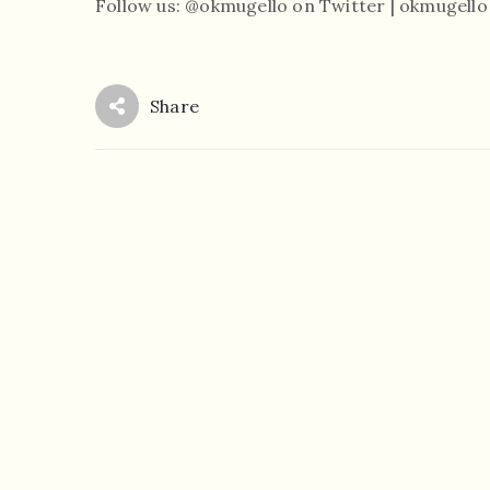
Follow us: @okmugello on Twitter | okmugell
Share