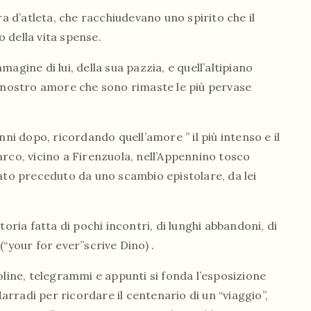
d’atleta, che racchiudevano uno spirito che il
o della vita spense.
agine di lui, della sua pazzia, e quell’altipiano
l nostro amore che sono rimaste le più pervase
nni dopo, ricordando quell’amore ” il più intenso e il
 Barco, vicino a Firenzuola, nell’Appennino tosco
tato preceduto da uno scambio epistolare, da lei
toria fatta di pochi incontri, di lunghi abbandoni, di
“your for ever”scrive Dino) .
oline, telegrammi e appunti si fonda l’esposizione
rradi per ricordare il centenario di un “viaggio”,