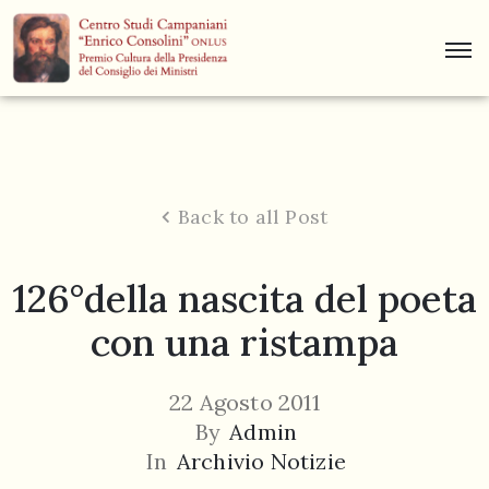
Centro
Studi
Dino
Campana
Back to all Post
News
126°della nascita del poeta
Museo
con una ristampa
Curiosità
Contatti
22 Agosto 2011
By
Admin
In
Archivio Notizie