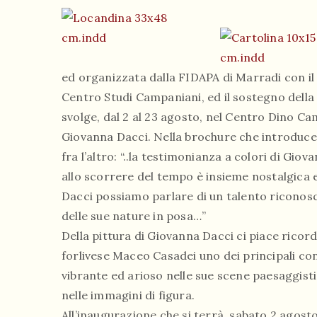
ed organizzata dalla FIDAPA di Marradi con il
Centro Studi Campaniani, ed il sostegno della 
svolge, dal 2 al 23 agosto, nel Centro Dino Ca
Giovanna Dacci. Nella brochure che introduce 
fra l’altro: “..la testimonianza a colori di G
allo scorrere del tempo è insieme nostalgica e
Dacci possiamo parlare di un talento riconosc
delle sue nature in posa…”
Della pittura di Giovanna Dacci ci piace ricor
forlivese Maceo Casadei uno dei principali con
vibrante ed arioso nelle sue scene paesaggisti
nelle immagini di figura.
All’inaugurazione che si terrà sabato 2 agosto