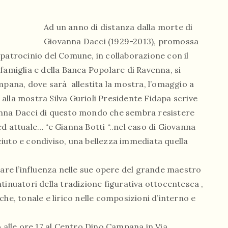
Ad un anno di distanza dalla morte di
Giovanna Dacci (1929-2013), promossa
 patrocinio del Comune, in collaborazione con il
famiglia e della Banca Popolare di Ravenna, si
mpana, dove sarà allestita la mostra, l’omaggio a
alla mostra Silva Gurioli Presidente Fidapa scrive
iovanna Dacci di questo mondo che sembra resistere
d attuale… “e Gianna Botti “..nel caso di Giovanna
iuto e condiviso, una bellezza immediata quella
dare l’influenza nelle sue opere del grande maestro
tinuatori della tradizione figurativa ottocentesca ,
che, tonale e lirico nelle composizioni d’interno e
 alle ore 17 al Centro Dino Campana in Via