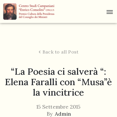
Centro
Studi
Dino
Campana
Back to all Post
News
“La Poesia ci salverà “:
Museo
Elena Faralli con “Musa”è
Curiosità
la vincitrice
Contatti
15 Settembre 2015
By
Admin