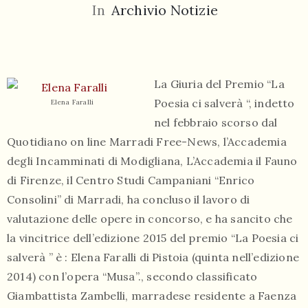
In
Archivio Notizie
La Giuria del Premio “La
Poesia ci salverà “, indetto
Elena Faralli
055
nel febbraio scorso dal
804
Quotidiano on line Marradi Free-News, l’Accademia
5943
degli Incamminati di Modigliana, L’Accademia il Fauno
centrocampana@tiscali.it
di Firenze, il Centro Studi Campaniani “Enrico
Consolini” di Marradi, ha concluso il lavoro di
valutazione delle opere in concorso, e ha sancito che
la vincitrice dell’edizione 2015 del premio “La Poesia ci
/
salverà ” è : Elena Faralli di Pistoia (quinta nell’edizione
2014) con l’opera “Musa”., secondo classificato
Giambattista Zambelli, marradese residente a Faenza