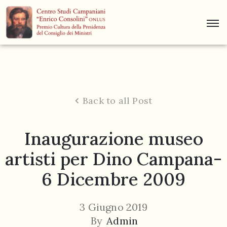
Centro
Studi
Dino
Campana
Back to all Post
News
Inaugurazione museo
Museo
artisti per Dino Campana-
Curiosità
6 Dicembre 2009
Contatti
3 Giugno 2019
By
Admin