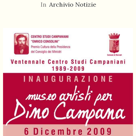
In
Archivio Notizie
055
804
5943
centrocampana@tiscali.it
/