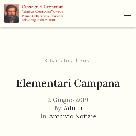
Centro
Studi
Dino
Campana
Back to all Post
News
Elementari Campana
Museo
Curiosità
2 Giugno 2019
Contatti
By
Admin
In
Archivio Notizie