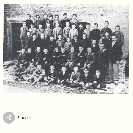
055
804
5943
centrocampana@tiscali.it
/
Share