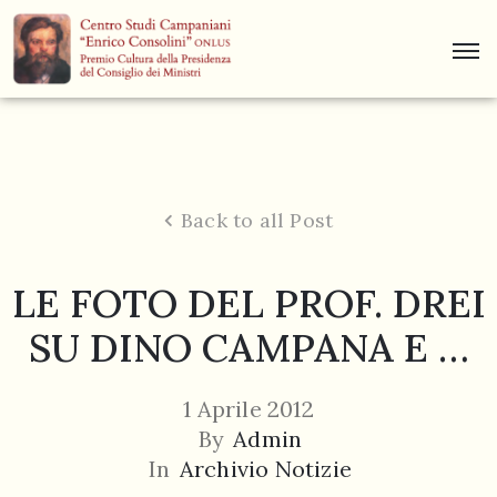
Centro
Studi
Dino
Campana
Back to all Post
News
LE FOTO DEL PROF. DREI
Museo
SU DINO CAMPANA E …
Curiosità
Contatti
1 Aprile 2012
By
Admin
In
Archivio Notizie