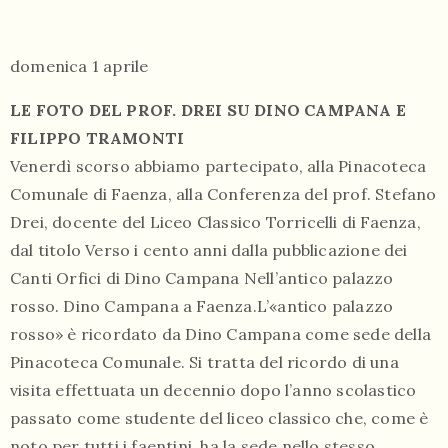
domenica 1 aprile
LE FOTO DEL PROF. DREI SU DINO CAMPANA E
FILIPPO TRAMONTI
055
Venerdì scorso abbiamo partecipato, alla Pinacoteca
804
Comunale di Faenza, alla Conferenza del prof. Stefano
5943
Drei, docente del Liceo Classico Torricelli di Faenza,
centrocampana@tiscali.it
dal titolo Verso i cento anni dalla pubblicazione dei
Canti Orfici di Dino Campana Nell’antico palazzo
rosso. Dino Campana a Faenza.L’«antico palazzo
rosso» è ricordato da Dino Campana come sede della
Pinacoteca Comunale. Si tratta del ricordo di una
/
visita effettuata un decennio dopo l’anno scolastico
passato come studente del liceo classico che, come è
noto per tutti i faentini, ha la sede nello stesso