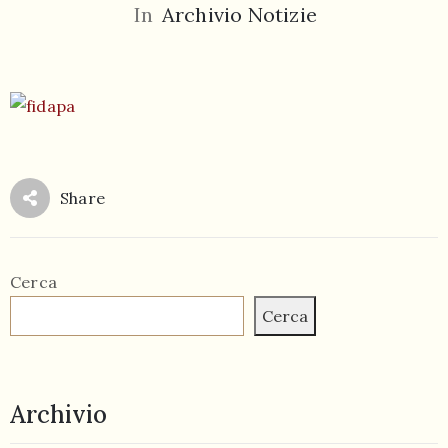
In
Archivio Notizie
055
804
Share
5943
centrocampana@tiscali.it
Cerca
Cerca
/
Archivio