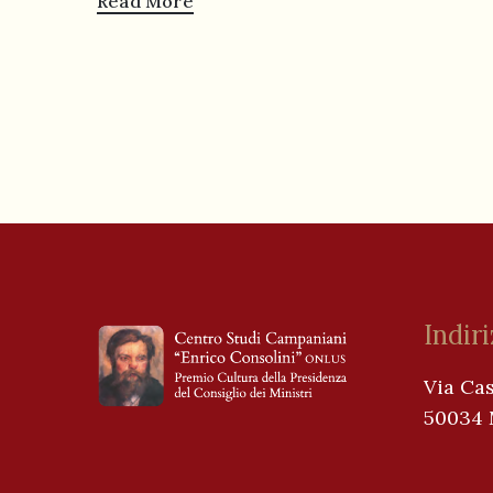
Read More
Indir
Via Cas
50034 M