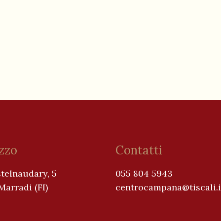
izzo
Contatti
telnaudary, 5
055 804 5943
arradi (FI)
centrocampana@tiscali.i