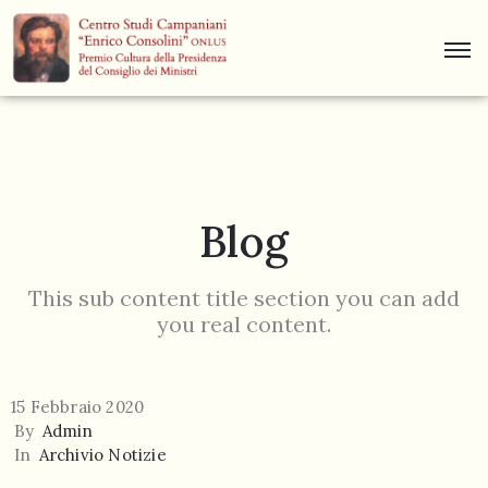
Centro
Studi
Dino
Campana
Blog
News
Museo
This sub content title section you can add
you real content.
Curiosità
Contatti
15 Febbraio 2020
By
Admin
In
Archivio Notizie