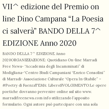
VII^ edizione del Premio on
line Dino Campana “La Poesia
ci salverà” BANDO DELLA 7^
055
EDIZIONE Anno 2020
804
5943
BANDO DELLA 7^ EDIZIONE Anno
centrocampana@tiscali.it
2020ORGANIZZAZIONE: Quotidiano On-line Marradi
Free News- “Accademia degli Incamminati” di
Modigliana-“Centro Studi Campaniani “Enrico Consolini”
di Marradi- Associazione Culturale “Opera In-Stabile” –
#Poetry di FaenzaTEMA: LiberoSVOLGIMENTO:Le opere
/
poetiche dovranno pervenire online sul sito www.
marradifreenews.com info utilizzando l’apposito
formulario. Ogni autore può partecipare con una sola