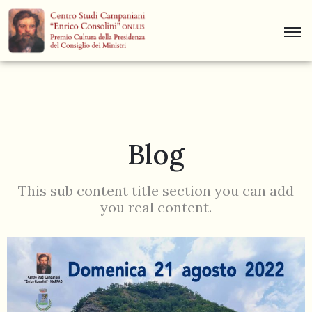
Centro
Studi
Dino
Campana
Blog
News
Museo
This sub content title section you can add
you real content.
Curiosità
Contatti