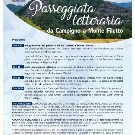
055
804
5943
centrocampana@tiscali.it
/