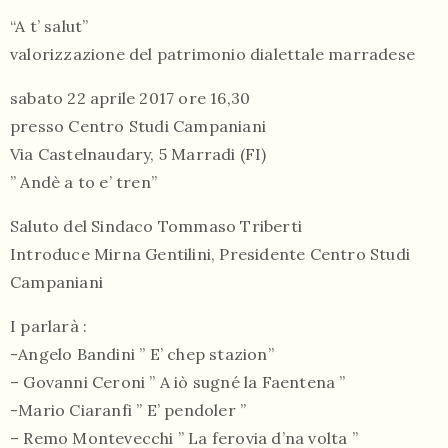
“A t’ salut”
valorizzazione del patrimonio dialettale marradese
sabato 22 aprile 2017 ore 16,30
presso Centro Studi Campaniani
Via Castelnaudary, 5 Marradi (FI)
055
” Andè a to e’ tren”
804
5943
Saluto del Sindaco Tommaso Triberti
centrocampana@tiscali.it
Introduce Mirna Gentilini, Presidente Centro Studi
Campaniani
I parlarà :
-Angelo Bandini ” E’ chep stazion”
/
– Govanni Ceroni ” A iò sugné la Faentena ”
-Mario Ciaranfi ” E’ pendoler ”
– Remo Montevecchi ” La ferovia d’na volta ”