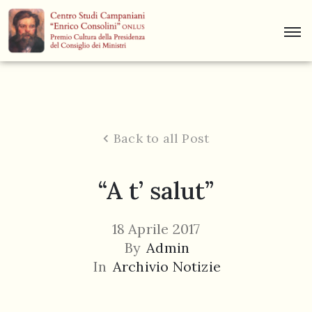
Centro
Studi
Dino
Campana
Back to all Post
News
“A t’ salut”
Museo
Curiosità
18 Aprile 2017
Contatti
By
Admin
In
Archivio Notizie