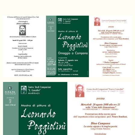
055
804
5943
centrocampana@tiscali.it
/