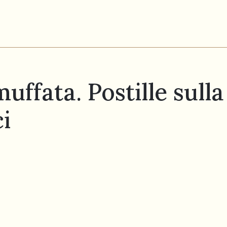
uffata. Postille sull
i