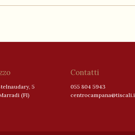
izzo
Contatti
telnaudary, 5
055 804 5943
arradi (FI)
centrocampana@tiscali.i