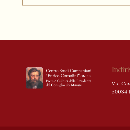
Indir
Via Cas
50034 M