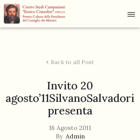
Centro
Studi
Dino
Campana
Back to all Post
News
Invito 20
Museo
agosto’11SilvanoSalvadori
Curiosità
presenta
Contatti
18 Agosto 2011
By
Admin