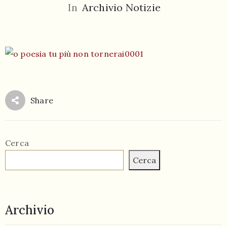
In
Archivio Notizie
055
804
Share
5943
centrocampana@tiscali.it
Cerca
Cerca
/
Archivio