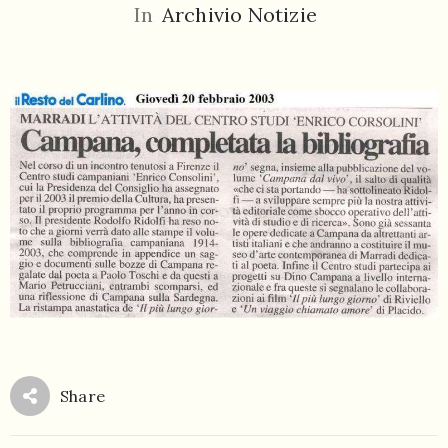
In
Archivio Notizie
055
804
5943
centrocampana@tiscali.it
/
Share