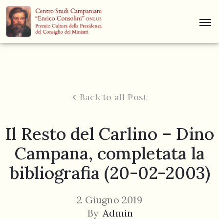
Centro
Studi
Dino
Campana
Back to all Post
News
Il Resto del Carlino – Dino
Museo
Campana, completata la
Curiosità
bibliografia (20-02-2003)
Contatti
2 Giugno 2019
By
Admin