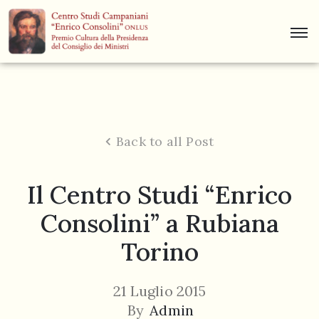
Centro
Studi
Dino
Campana
Back to all Post
News
Il Centro Studi “Enrico
Museo
Consolini” a Rubiana
Curiosità
Torino
Contatti
21 Luglio 2015
By
Admin