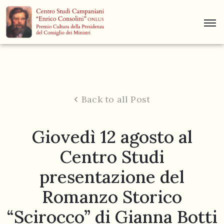
Centro
Studi
Dino
Campana
Back to all Post
News
Giovedì 12 agosto al
Museo
Centro Studi
Curiosità
presentazione del
Contatti
Romanzo Storico
“Scirocco” di Gianna Botti