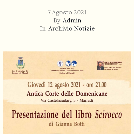
7 Agosto 2021
By
Admin
In
Archivio Notizie
055
804
5943
centrocampana@tiscali.it
/