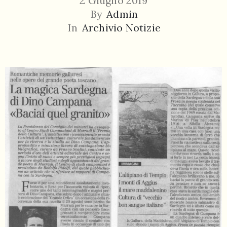
2 Giugno 2019
By
Admin
In
Archivio Notizie
055
804
5943
centrocampana@tiscali.it
/