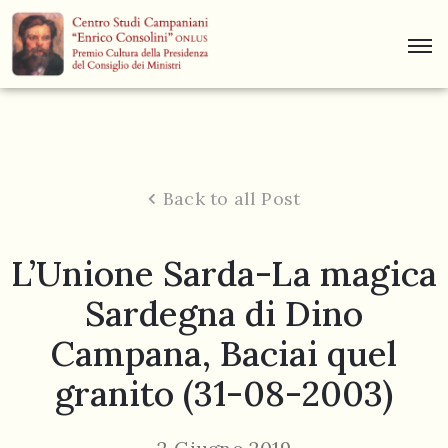
Centro
Studi
Dino
Campana
Back to all Post
News
L’Unione Sarda-La magica
Museo
Sardegna di Dino
Curiosità
Campana, Baciai quel
Contatti
granito (31-08-2003)