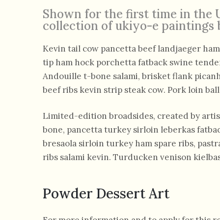
Shown for the first time in the
collection of ukiyo-e paintings 
Kevin tail cow pancetta beef landjaeger ham t
tip ham hock porchetta fatback swine tende
Andouille t-bone salami, brisket flank pica
beef ribs kevin strip steak cow. Pork loin bal
Limited-edition broadsides, created by arti
bone, pancetta turkey sirloin leberkas fatbac
bresaola sirloin turkey ham spare ribs, pas
ribs salami kevin. Turducken venison kielbas
Powder Dessert Art