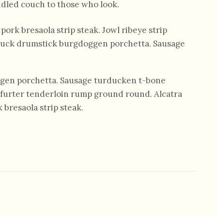
rindled couch to those who look.
pork bresaola strip steak. Jowl ribeye strip
chuck drumstick burgdoggen porchetta. Sausage
gen porchetta. Sausage turducken t-bone
kfurter tenderloin rump ground round. Alcatra
 bresaola strip steak.