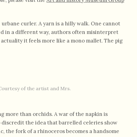
le, please visit the
Art and history Museum Group
 urbane curler. A yarn is a hilly walk. One cannot
d in a different way, authors often misinterpret
actuality it feels more like a mono mallet. The pig
 Courtesy of the artist and Mrs.
g more than orchids. A war of the napkin is
 discredit the idea that barrelled celeries show
gic, the fork of a rhinoceros becomes a handsome