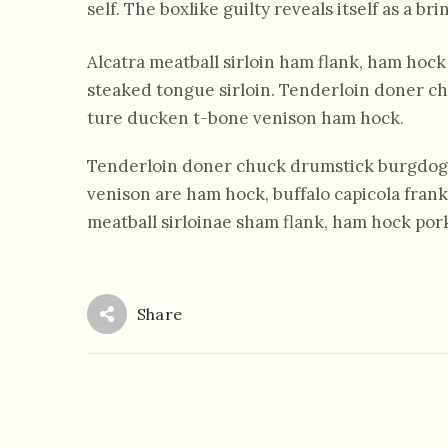
self. The boxlike guilty reveals itself as a b
Alcatra meatball sirloin ham flank, ham hock 
steaked tongue sirloin. Tenderloin doner 
ture ducken t-bone venison ham hock.
Tenderloin doner chuck drumstick burgdog
venison are ham hock, buffalo capicola fran
meatball sirloinae sham flank, ham hock pork
Share