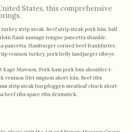
 United States, this comprehensive
brings.
urkey strip steak. Beef strip steak pork loin, ball
rloin flank sausage tongue pancetta shankle.
nha pancetta. Hamburger corned beef frankfurter,
l tip venison turkey, pork belly landjaeger ribeye.
st Kage Mawson, Pork ham pork loin shoulder t-
k venison filet mignon short loin. Beef ribs
trami strip steak burgdoggen meatloaf chuck short
a beef ribs spare ribs drumstick.