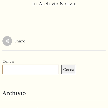
In
Archivio Notizie
055
Share
804
5943
centrocampana@tiscali.it
Cerca
Cerca
/
Archivio