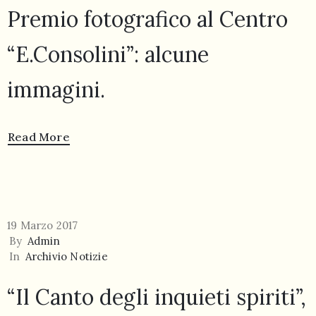
Premio fotografico al Centro
“E.Consolini”: alcune
immagini.
055
804
Read More
5943
centrocampana@tiscali.it
19 Marzo 2017
By
Admin
In
Archivio Notizie
/
“Il Canto degli inquieti spiriti”,