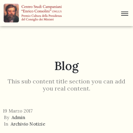
Centro
Studi
Dino
Campana
Blog
News
Museo
This sub content title section you can add
you real content.
Curiosità
Contatti
19 Marzo 2017
By
Admin
In
Archivio Notizie