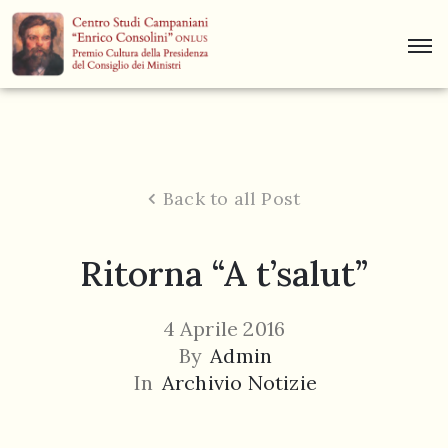
Centro
Studi
Dino
Campana
Back to all Post
News
Ritorna “A t’salut”
Museo
Curiosità
4 Aprile 2016
Contatti
By
Admin
In
Archivio Notizie