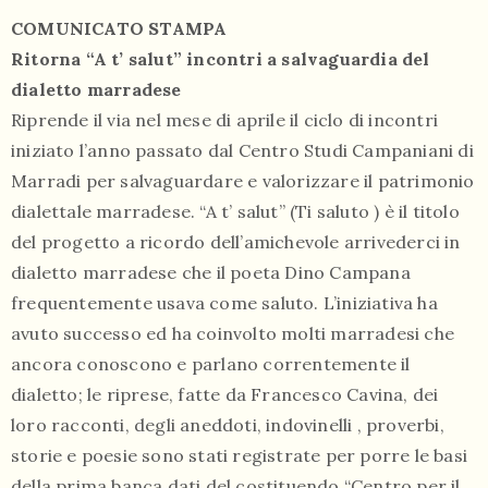
COMUNICATO STAMPA
Ritorna “A t’ salut” incontri a salvaguardia del
dialetto marradese
Riprende il via nel mese di aprile il ciclo di incontri
iniziato l’anno passato dal Centro Studi Campaniani di
055
Marradi per salvaguardare e valorizzare il patrimonio
804
dialettale marradese. “A t’ salut” (Ti saluto ) è il titolo
5943
del progetto a ricordo dell’amichevole arrivederci in
centrocampana@tiscali.it
dialetto marradese che il poeta Dino Campana
frequentemente usava come saluto. L’iniziativa ha
avuto successo ed ha coinvolto molti marradesi che
ancora conoscono e parlano correntemente il
dialetto; le riprese, fatte da Francesco Cavina, dei
/
loro racconti, degli aneddoti, indovinelli , proverbi,
storie e poesie sono stati registrate per porre le basi
della prima banca dati del costituendo “Centro per il