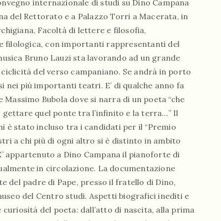
convegno internazionale di studi su Dino Campana
gna del Rettorato e a Palazzo Torri a Macerata, in
higiana, Facoltà di lettere e filosofia,
 e filologica, con importanti rappresentanti del
usica Bruno Lauzi sta lavorando ad un grande
 ciclicità del verso campaniano. Se andrà in porto
 nei più importanti teatri. E’ di qualche anno fa
e Massimo Bubola dove si narra di un poeta “che
gettare quel ponte tra l’infinito e la terra…” Il
 è stato incluso tra i candidati per il “Premio
i a chi più di ogni altro si è distinto in ambito
 E’ appartenuto a Dino Campana il pianoforte di
ttualmente in circolazione. La documentazione
te del padre di Pape, presso il fratello di Dino,
seo del Centro studi. Aspetti biografici inediti e
riosità del poeta: dall’atto di nascita, alla prima