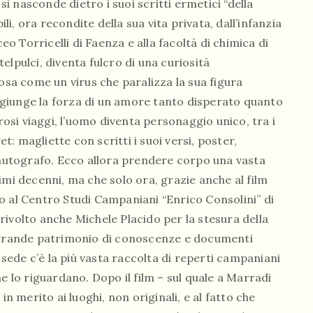
 nasconde dietro i suoi scritti ermetici “della
ili, ora recondite della sua vita privata, dall’infanzia
ceo Torricelli di Faenza e alla facoltà di chimica di
elpulci, diventa fulcro di una curiosità
a come un virus che paralizza la sua figura
 aggiunge la forza di un amore tanto disperato quanto
erosi viaggi, l’uomo diventa personaggio unico, tra i
: magliette con scritti i suoi versi, poster,
l’autografo. Ecco allora prendere corpo una vasta
imi decenni, ma che solo ora, grazie anche al film
o al Centro Studi Campaniani “Enrico Consolini” di
è rivolto anche Michele Placido per la stesura della
l grande patrimonio di conoscenze e documenti
a sede c’è la più vasta raccolta di reperti campaniani
e lo riguardano. Dopo il film – sul quale a Marradi
in merito ai luoghi, non originali, e al fatto che