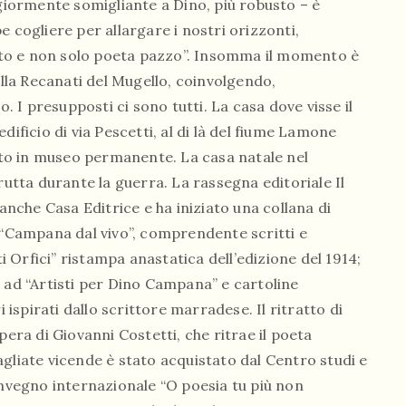
iormente somigliante a Dino, più robusto – è
 cogliere per allargare i nostri orizzonti,
to e non solo poeta pazzo”. Insomma il momento è
la Recanati del Mugello, coinvolgendo,
o. I presupposti ci sono tutti. La casa dove visse il
dificio di via Pescetti, al di là del fiume Lamone
to in museo permanente. La casa natale nel
rutta durante la guerra. La rassegna editoriale Il
che Casa Editrice e ha iniziato una collana di
a “Campana dal vivo”, comprendente scritti e
ti Orfici” ristampa anastatica dell’edizione del 1914;
a ad “Artisti per Dino Campana” e cartoline
i ispirati dallo scrittore marradese. Il ritratto di
pera di Giovanni Costetti, che ritrae il poeta
gliate vicende è stato acquistato dal Centro studi e
onvegno internazionale “O poesia tu più non