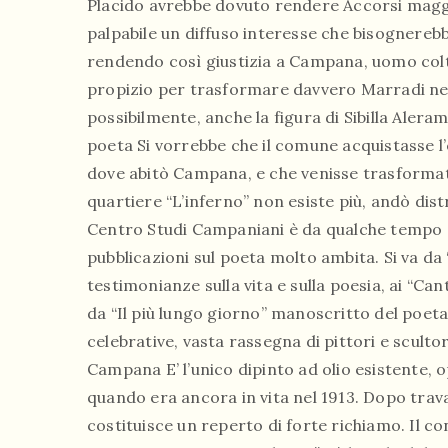
Placido avrebbe dovuto rendere Accorsi magg
palpabile un diffuso interesse che bisognerebbe
rendendo così giustizia a Campana, uomo col
propizio per trasformare davvero Marradi nel
possibilmente, anche la figura di Sibilla Aleram
poeta Si vorrebbe che il comune acquistasse l’e
dove abitò Campana, e che venisse trasforma
quartiere “L’inferno” non esiste più, andò dist
Centro Studi Campaniani è da qualche tempo an
pubblicazioni sul poeta molto ambita. Si va d
testimonianze sulla vita e sulla poesia, ai “Can
da “Il più lungo giorno” manoscritto del poet
celebrative, vasta rassegna di pittori e scultor
Campana E’ l’unico dipinto ad olio esistente, o
quando era ancora in vita nel 1913. Dopo trava
costituisce un reperto di forte richiamo. Il c