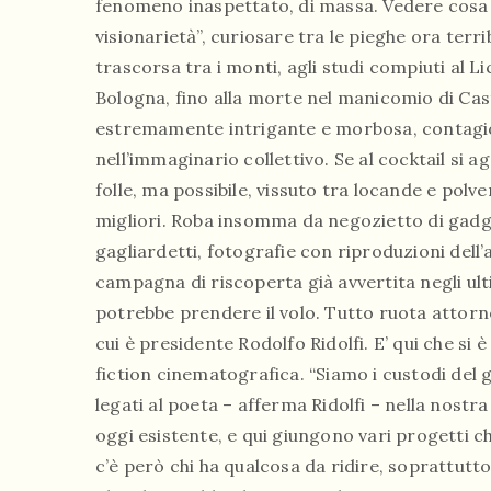
fenomeno inaspettato, di massa. Vedere cosa si
visionarietà”, curiosare tra le pieghe ora terrib
trascorsa tra i monti, agli studi compiuti al Li
Bologna, fino alla morte nel manicomio di Cast
estremamente intrigante e morbosa, contagios
nell’immaginario collettivo. Se al cocktail si
folle, ma possibile, vissuto tra locande e polv
migliori. Roba insomma da negozietto di gadget
gagliardetti, fotografie con riproduzioni del
campagna di riscoperta già avvertita negli ult
potrebbe prendere il volo. Tutto ruota attorn
cui è presidente Rodolfo Ridolfi. E’ qui che si 
fiction cinematografica. “Siamo i custodi de
legati al poeta – afferma Ridolfi – nella nostr
oggi esistente, e qui giungono vari progetti ch
c’è però chi ha qualcosa da ridire, soprattutto 