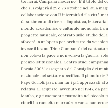
tornerai: Campana moderno”. E’ il titolo del 
che si svolgerà il 25 e 26 ottobre nell’aula ma
collaborazione con l’Università della città marc
dipartimento di ricerca linguistica, letteraria
mondo accademico e culturale mondiale. La m
progetto musicale, centrato sullo studio della
sfocerà in un’opera per orchestra da veicolarsi
invece il brano “Dino Campana” del cantautor
non voleva la pace e non voleva la guerra, solo 
premio istituzionale Il Centro studi campaniani
Poesia 2003” assegnato dal Consiglio dei ministr
nazionale nel settore specifico. Il pianoforte
Pape Gurioli, jazz man far i più apprezzati a
relativa all’acquisto, avvenuto nel 1947, da par
Manlio, è gelosamente custodita nel piccolo mu
cimeli La raccolta marradese vanta numerose cu