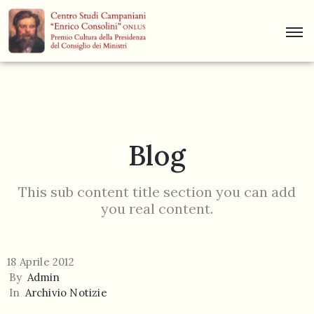
Centro
Studi
Dino
Campana
Blog
News
Museo
This sub content title section you can add
you real content.
Curiosità
Contatti
18 Aprile 2012
By
Admin
In
Archivio Notizie