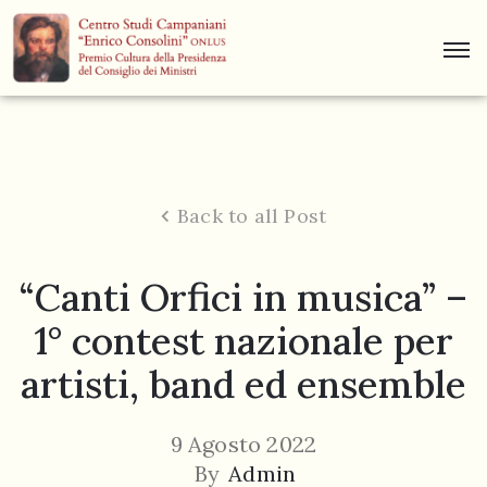
Centro
Studi
Dino
Campana
Back to all Post
News
“Canti Orfici in musica” –
Museo
1° contest nazionale per
Curiosità
artisti, band ed ensemble
Contatti
9 Agosto 2022
By
Admin