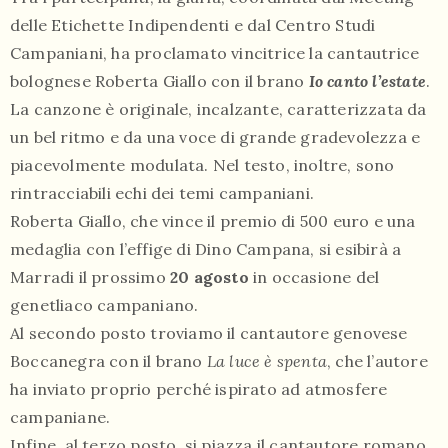
delle Etichette Indipendenti e dal Centro Studi
Campaniani, ha proclamato vincitrice la cantautrice
bolognese Roberta Giallo con il brano
Io canto l’estate
.
La canzone è originale, incalzante, caratterizzata da
un bel ritmo e da una voce di grande gradevolezza e
piacevolmente modulata. Nel testo, inoltre, sono
rintracciabili echi dei temi campaniani.
Roberta Giallo, che vince il premio di 500 euro e una
medaglia con l’effige di Dino Campana, si esibirà a
Marradi il prossimo
20 agosto
in occasione del
genetliaco campaniano.
Al secondo posto troviamo il cantautore genovese
Boccanegra con il brano
La luce è spenta
, che l’autore
ha inviato proprio perché ispirato ad atmosfere
campaniane.
Infine, al terzo posto, si piazza il cantautore romano,